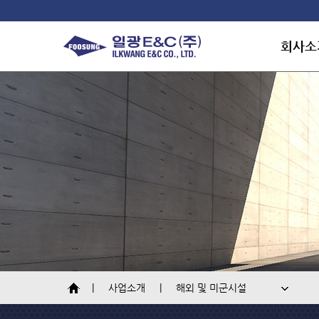
회사소
회사소
연혁
조직도
개요
대표인
토목
인재채
오시는
건축
플랜트
환경지원시설
사업소개
해외 및 미군시설
해외 및 미군시설