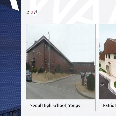
총
2
건
Seoul High School, Yongs...
Patrio