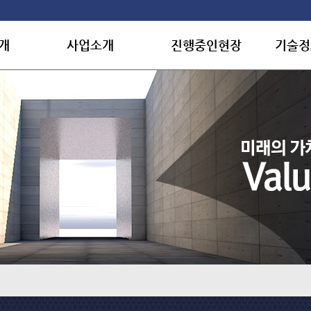
개
사업소개
진행중인현장
기술정
개
개요
국내
보유면
토목
해외 및 미군시설
수상실
건축
품질관
사말
플랜트
용
환경자원시설
길
해외 및 미군시설