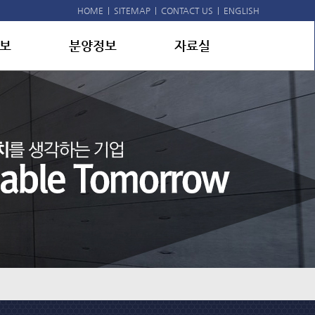
HOME
|
SITEMAP
|
CONTACT US
|
ENGLISH
보
분양정보
자료실
허
분양진행
공지사항
적
분양예정
홍보자료
리
분양뉴스