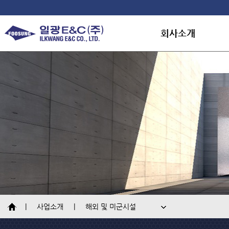
회사소개
회사소개
연혁
조직도
개요
대표인사말
토목
인재채용
오시는길
건축
플랜트
환경지원시설
사업소개
해외 및 미군시설
해외 및 미군시설