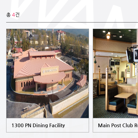
총
4
건
1300 PN Dining Facility
Main Post Club R