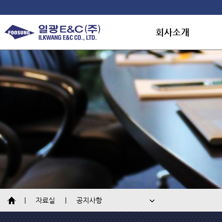
회사소개
회사소개
연혁
조직도
대표인사말
인재채용
오시는길
공지사항
자료실
공지사항
홍보자료