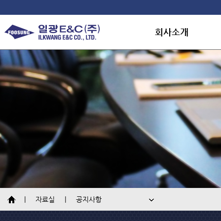
회사소개
회사소개
연혁
조직도
대표인사말
인재채용
오시는길
공지사항
자료실
공지사항
홍보자료