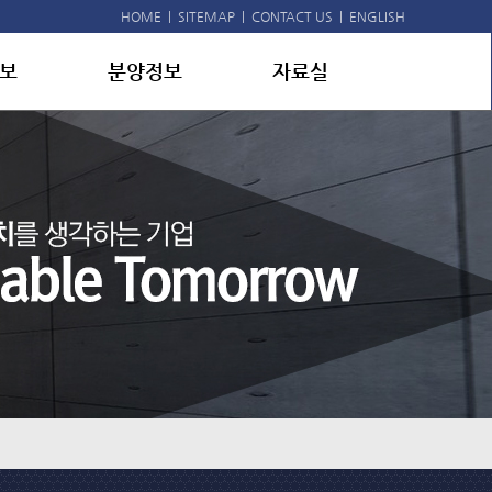
HOME
|
SITEMAP
|
CONTACT US
|
ENGLISH
보
분양정보
자료실
허
분양진행
공지사항
적
분양예정
홍보자료
리
분양뉴스