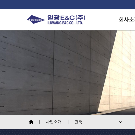
회사소
회사소
연혁
조직도
개요
대표인
토목
인재채
오시는
건축
플랜트
환경지원시설
사업소개
건축
해외 및 미군시설