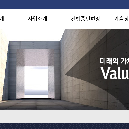
개
사업소개
진행중인현장
기술정
개
개요
국내
보유면
토목
해외 및 미군시설
수상실
건축
품질관
사말
플랜트
용
환경자원시설
길
해외 및 미군시설